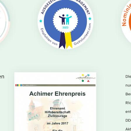
en
Di
nu
Be
Ric
en
DDG
Akt