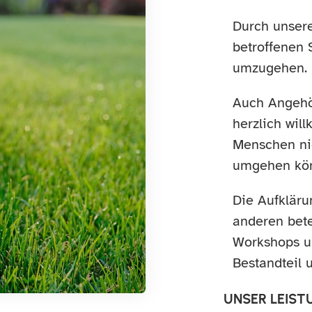
Durch unsere
betroffenen 
umzugehen.
Auch Angehör
herzlich wil
Menschen nic
umgehen kö
Die Aufkläru
anderen bete
Workshops un
Bestandteil
UNSER LEIS